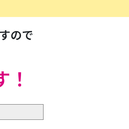
すので
す！