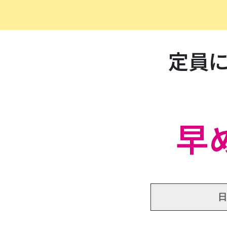
定員
早
日